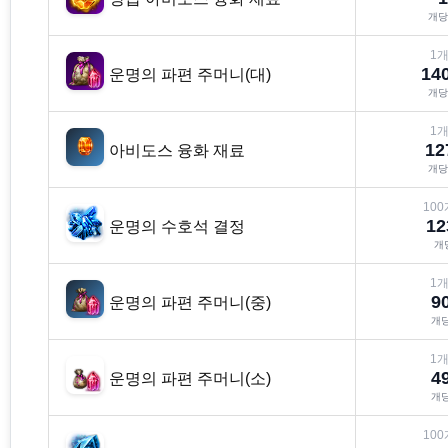
개
1
개
14
운명의 파편 주머니(대)
개
1
개
12
아비도스 융화 재료
개
100
12
운명의 수호석 결정
개
1
개
9
운명의 파편 주머니(중)
개
1
개
4
운명의 파편 주머니(소)
개
100