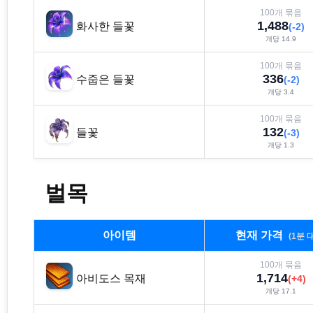
100
개 묶음
1,488
화사한 들꽃
(
-2
)
개당
14.9
100
개 묶음
336
수줍은 들꽃
(
-2
)
개당
3.4
100
개 묶음
132
들꽃
(
-3
)
개당
1.3
벌목
아이템
현재 가격
(1분 
100
개 묶음
1,714
아비도스 목재
(
+
4
)
개당
17.1