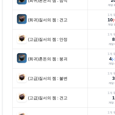
2
(희귀)혼돈의 젬 : 침식
개당
2
1
개 
10
(희귀)질서의 젬 : 견고
(
개당
1
1
개 
8
(고급)질서의 젬 : 안정
개당
1
개 
4
(희귀)혼돈의 젬 : 붕괴
(
-
개당
1
개 
3
(고급)질서의 젬 : 불변
개당
1
개 
1
(고급)질서의 젬 : 견고
개당
1
개 