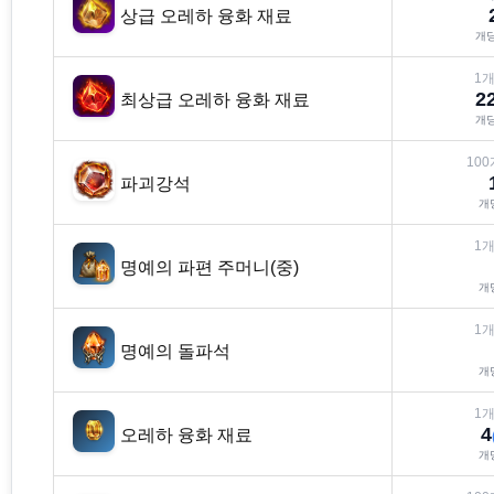
상급 오레하 융화 재료
개
1
개
2
최상급 오레하 융화 재료
개
100
파괴강석
개
1
개
명예의 파편 주머니(중)
개
1
개
명예의 돌파석
개
1
개
4
오레하 융화 재료
개