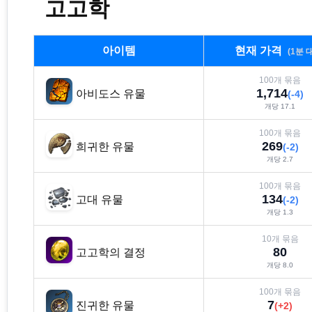
고고학
아이템
현재 가격
(1분 
100
개 묶음
1,714
아비도스 유물
(
-4
)
개당
17.1
100
개 묶음
269
희귀한 유물
(
-2
)
개당
2.7
100
개 묶음
134
고대 유물
(
-2
)
개당
1.3
10
개 묶음
80
고고학의 결정
개당
8.0
100
개 묶음
7
진귀한 유물
(
+
2
)