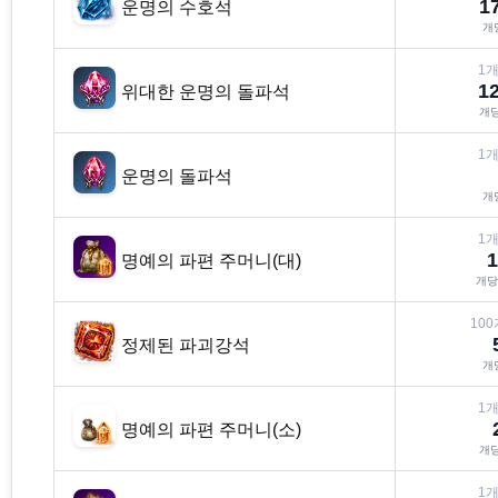
1
운명의 수호석
개
1
개
1
위대한 운명의 돌파석
개
1
개
운명의 돌파석
개
1
개
1
명예의 파편 주머니(대)
개
100
정제된 파괴강석
개
1
개
명예의 파편 주머니(소)
개
1
개