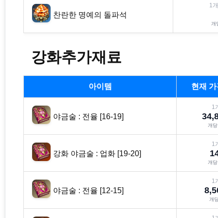
1
개
찬란한 명예의 돌파석
개
강화추가재료
아이템
현재 
1
34,
야금술 : 전율 [16-19]
개
1
1
강화 야금술 : 업화 [19-20]
개
1
8,5
야금술 : 전율 [12-15]
개