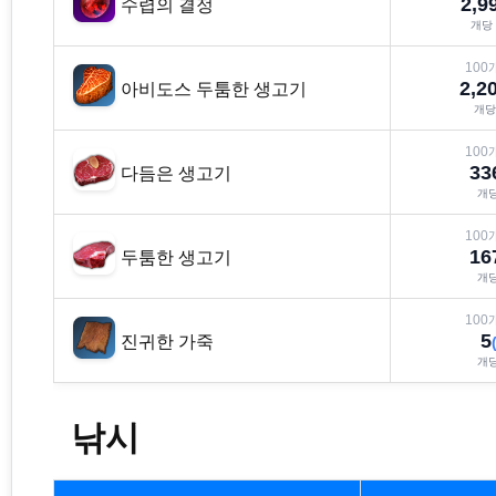
2,9
수렵의 결정
개당
100
2,2
아비도스 두툼한 생고기
개
100
33
다듬은 생고기
개
100
16
두툼한 생고기
개
100
5
진귀한 가죽
개
낚시