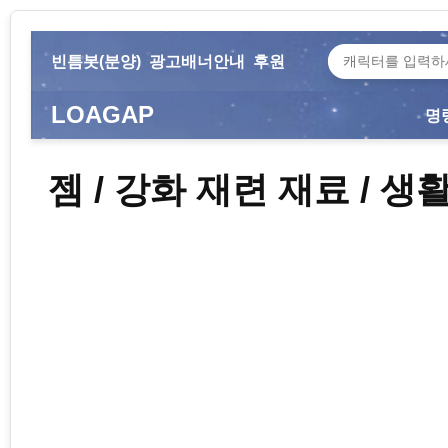
빈틈봇(분양)
광고배너안내
후원
LOAGAP
명
젬 / 강화 재련 재료 / 생