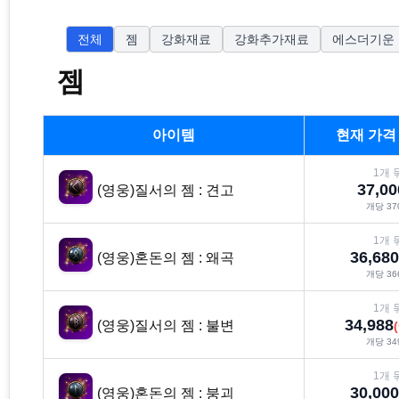
전체
젬
강화재료
강화추가재료
에스더기운
젬
아이템
현재 가
1
개 
37,00
(영웅)질서의 젬 : 견고
개당
37
1
개 
36,680
(영웅)혼돈의 젬 : 왜곡
개당
36
1
개 
34,988
(영웅)질서의 젬 : 불변
(
개당
34
1
개 
30,000
(영웅)혼돈의 젬 : 붕괴