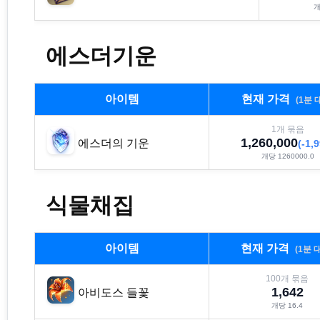
에스더기운
아이템
현재 가격
(1분 
1
개 묶음
1,260,000
에스더의 기운
(
-1,
개당
1260000.0
식물채집
아이템
현재 가격
(1분 
100
개 묶음
1,642
아비도스 들꽃
개당
16.4