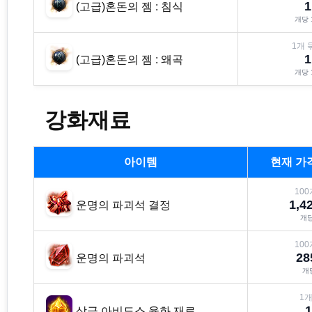
1
(고급)혼돈의 젬 : 침식
개당
1
개 
1
(고급)혼돈의 젬 : 왜곡
개당
강화재료
아이템
현재 가
100
1,4
운명의 파괴석 결정
개
100
28
운명의 파괴석
개
1
개
1
상급 아비도스 융화 재료