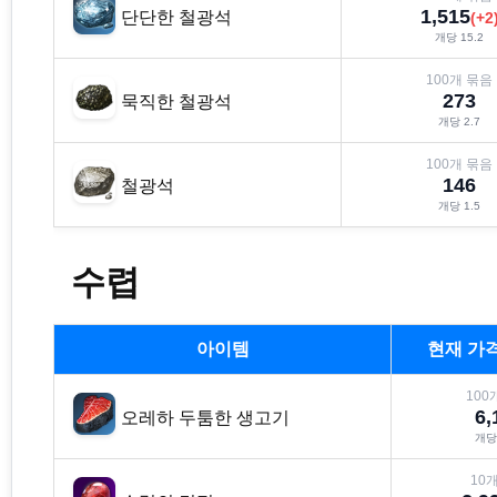
1,515
단단한 철광석
(
+
2
개당
15.2
100
개 묶음
273
묵직한 철광석
개당
2.7
100
개 묶음
146
철광석
개당
1.5
수렵
아이템
현재 가
100
6,
오레하 두툼한 생고기
개
10
개