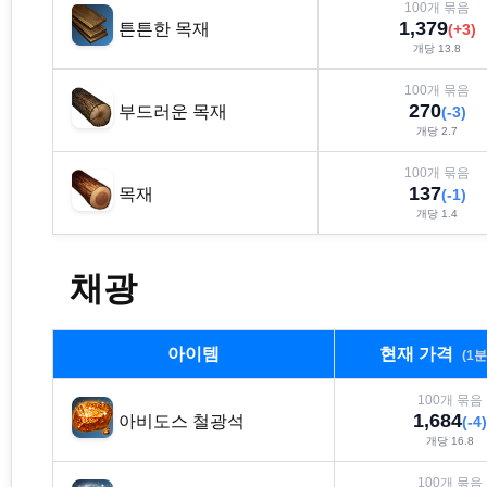
100
개 묶음
1,379
튼튼한 목재
(
+
3
)
개당
13.8
100
개 묶음
270
부드러운 목재
(
-3
)
개당
2.7
100
개 묶음
137
목재
(
-1
)
개당
1.4
채광
아이템
현재 가격
(1
100
개 묶음
1,684
아비도스 철광석
(
-4
)
개당
16.8
100
개 묶음