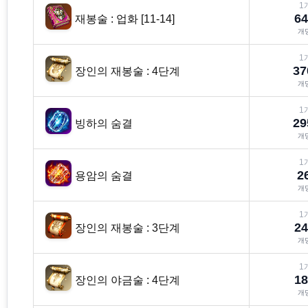
1
64
재봉술 : 업화 [11-14]
개
1
37
장인의 재봉술 : 4단계
개
1
29
빙하의 숨결
개
1
2
용암의 숨결
개
1
24
장인의 재봉술 : 3단계
개
1
18
장인의 야금술 : 4단계
개