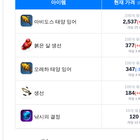
아이템
현재 가격
(
100
개 
2,537
아비도스 태양 잉어
(
개당
25.
100
개 
377
붉은 살 생선
(
+
개당
3.8
100
개 
347
오레하 태양 잉어
(
-
개당
3.5
100
개 
184
생선
(
+
개당
1.8
10
개 묶
120
낚시의 결정
개당
12.