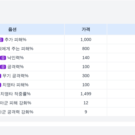
옵션
가격
추가 피해%
1,000
중
적에게 주는 피해%
800
낙인력%
140
중
공격력%
100
중
무기 공격력%
300
치명타 피해%
100
치명타 적중률%
1,499
아군 피해 강화%
12
아군 공격력 강화%
9