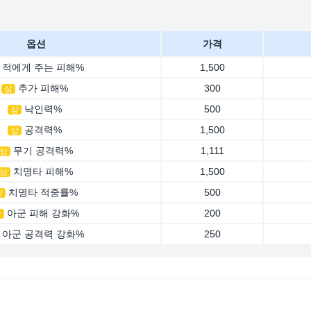
옵션
가격
적에게 주는 피해%
1,500
추가 피해%
300
상
낙인력%
500
상
공격력%
1,500
상
무기 공격력%
1,111
상
치명타 피해%
1,500
상
치명타 적중률%
500
상
아군 피해 강화%
200
상
아군 공격력 강화%
250