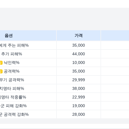
옵션
가격
에게 주는 피해%
35,000
추가 피해%
44,000
낙인력%
10,000
상
공격력%
35,000
상
무기 공격력%
29,999
치명타 피해%
38,000
치명타 적중률%
22,999
군 피해 강화%
19,000
군 공격력 강화%
28,000