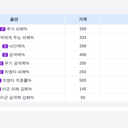
옵션
가격
추가 피해%
399
중
적에게 주는 피해%
333
낙인력%
399
중
공격력%
400
중
무기 공격력%
200
중
치명타 피해%
250
중
치명타 적중률%
500
중
아군 피해 강화%
145
아군 공격력 강화%
50