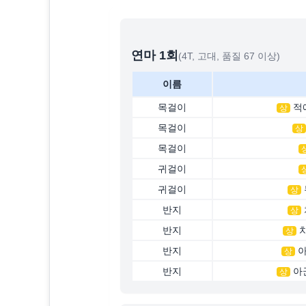
연마
1
회
(4T, 고대, 품질 67 이상)
이름
목걸이
적
상
목걸이
상
목걸이
귀걸이
귀걸이
상
반지
상
반지
상
반지
아
상
반지
아
상