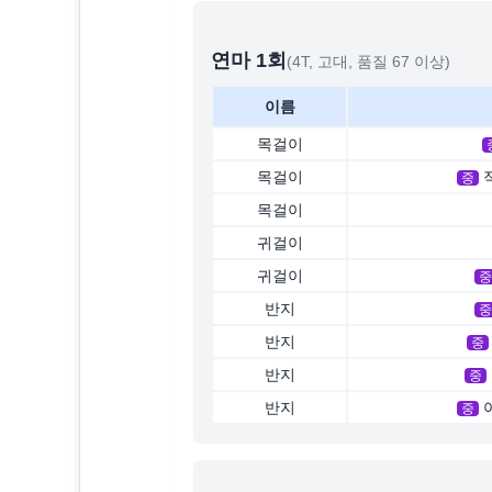
연마
1
회
(4T, 고대, 품질 67 이상)
이름
목걸이
목걸이
중
목걸이
귀걸이
귀걸이
중
반지
중
반지
중
반지
중
반지
중