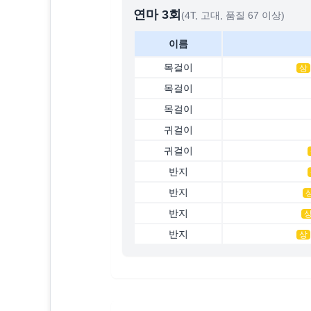
연마
3
회
(4T, 고대, 품질 67 이상)
이름
목걸이
상
목걸이
목걸이
귀걸이
귀걸이
반지
반지
반지
반지
상