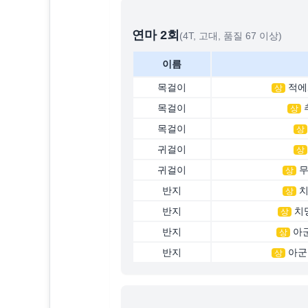
연마
2
회
(4T, 고대, 품질 67 이상)
이름
목걸이
적에
상
목걸이
상
목걸이
상
귀걸이
상
귀걸이
무
상
반지
치
상
반지
치
상
반지
아
상
반지
아군
상