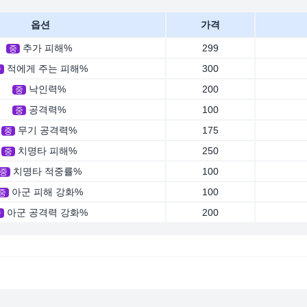
옵션
가격
추가 피해%
299
중
적에게 주는 피해%
300
중
낙인력%
200
중
공격력%
100
중
무기 공격력%
175
중
치명타 피해%
250
중
치명타 적중률%
100
중
아군 피해 강화%
100
중
아군 공격력 강화%
200
중